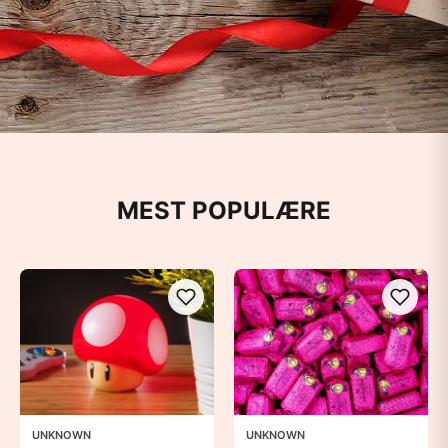
Gaveidéer og kostumer til
udklædning
MEST POPULÆRE
Stort udvalg af gaveidéer og
kostumer
Find det du lige mangler – der er meget at
vælge mellem
UNKNOWN
UNKNOWN