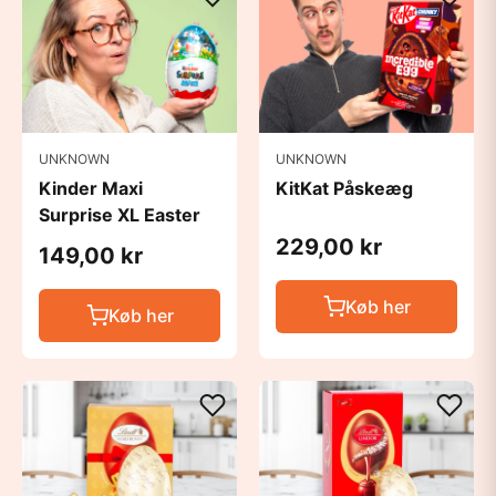
UNKNOWN
UNKNOWN
Kinder Maxi
KitKat Påskeæg
Surprise XL Easter
229,00 kr
149,00 kr
Køb her
Køb her