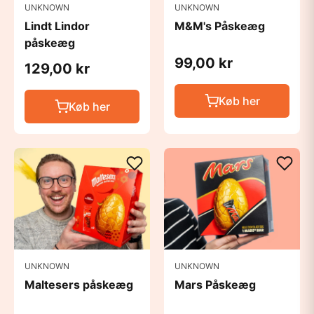
UNKNOWN
UNKNOWN
Lindt Lindor
M&M's Påskeæg
påskeæg
99,00 kr
129,00 kr
Køb her
Køb her
UNKNOWN
UNKNOWN
Maltesers påskeæg
Mars Påskeæg