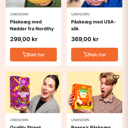
UNKNOWN
UNKNOWN
Påskeæg med
Påskeæg med USA-
Nødder fra Nordthy
slik
299,00 kr
369,00 kr
Køb her
Køb her
UNKNOWN
UNKNOWN
Quality Street
Reese's Påskeæg