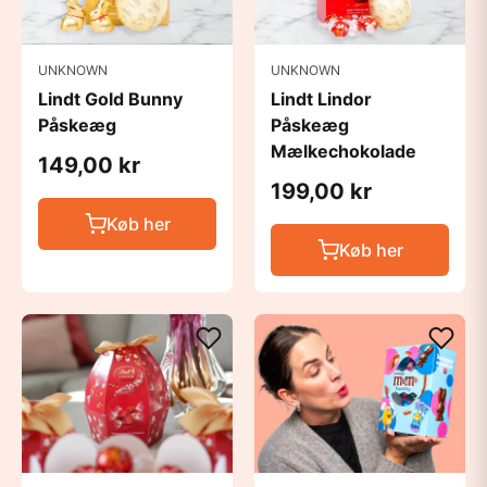
UNKNOWN
UNKNOWN
Lindt Gold Bunny
Lindt Lindor
Påskeæg
Påskeæg
Mælkechokolade
149,00 kr
199,00 kr
Køb her
Køb her