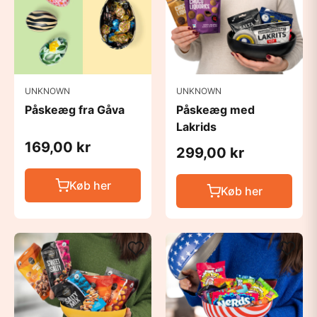
UNKNOWN
UNKNOWN
Påskeæg fra Gåva
Påskeæg med
Lakrids
169,00 kr
299,00 kr
Køb her
Køb her