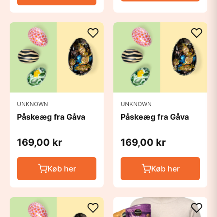
UNKNOWN
UNKNOWN
Påskeæg fra Gåva
Påskeæg fra Gåva
169,00 kr
169,00 kr
Køb her
Køb her