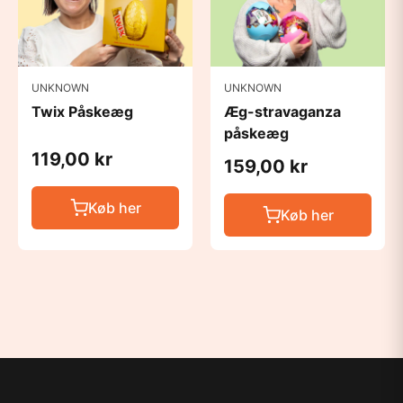
UNKNOWN
UNKNOWN
Twix Påskeæg
Æg-stravaganza
påskeæg
119,00 kr
159,00 kr
Køb her
Køb her