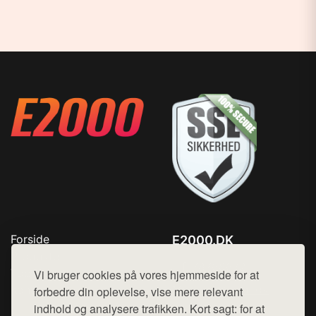
Forside
E2000.DK
Produkter
Tlf. 78768672
Top Rabatter
Vi bruger cookies på vores hjemmeside for at
Mail:
hej@want.dk
Kontakt
forbedre din oplevelse, vise mere relevant
indhold og analysere trafikken. Kort sagt: for at