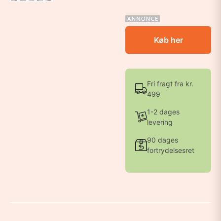
Køb her
Fri fragt fra kr.
499
1-2 dages
levering
90 dages
fortrydelsesret