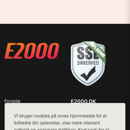
Forside
E2000.DK
Produkter
Tlf. 78768672
Top Rabatter
Vi bruger cookies på vores hjemmeside for at
Mail:
hej@want.dk
Kontakt
forbedre din oplevelse, vise mere relevant
indhold og analysere trafikken. Kort sagt: for at