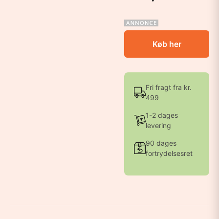
Køb her
Fri fragt fra kr.
499
1-2 dages
levering
90 dages
fortrydelsesret