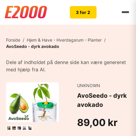
3 for 2
Forside
/
Hjem & Have - Hverdagsrum - Planter
/
AvoSeedo - dyrk avokado
Dele af indholdet på denne side kan være genereret
med hjælp fra AI.
UNKNOWN
AvoSeedo - dyrk
avokado
89,00 kr