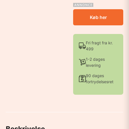
Køb her
Fri fragt fra kr.
499
1-2 dages
levering
90 dages
fortrydelsesret
Beskrivelse