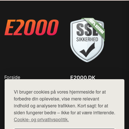
Forside
E2000.DK
Produkter
Tlf. 78768672
Top Rabatter
Vi bruger cookies på vores hjemmeside for at
Mail:
hej@want.dk
Kontakt
forbedre din oplevelse, vise mere relevant
indhold og analysere trafikken. Kort sagt: for at
Cookie- og privatlivspolitik
siden fungerer bedre – ikke for at være irriterende.
Cookie- og privatlivspolitik.