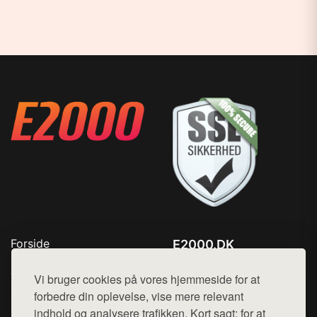
Forside
E2000.DK
Produkter
Tlf. 78768672
Top Rabatter
Vi bruger cookies på vores hjemmeside for at
Mail:
hej@want.dk
Kontakt
forbedre din oplevelse, vise mere relevant
indhold og analysere trafikken. Kort sagt: for at