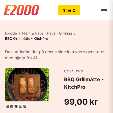
3 for 2
Forside
/
Hjem & Have - Have - Grillning
/
BBQ Grillmåtte - KitchPro
Dele af indholdet på denne side kan være genereret
med hjælp fra AI.
UNKNOWN
BBQ Grillmåtte -
KitchPro
99,00 kr