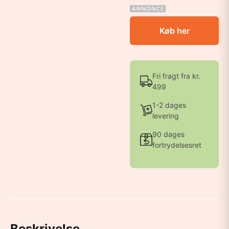
Køb her
Fri fragt fra kr.
499
1-2 dages
levering
90 dages
fortrydelsesret
Beskrivelse