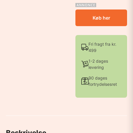
Køb her
Fri fragt fra kr.
499
1-2 dages
levering
90 dages
fortrydelsesret
Beskrivelse