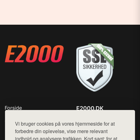
Forside
E2000.DK
Produkter
Tlf. 78768672
Top Rabatter
Vi bruger cookies på vores hjemmeside for at
Mail:
hej@want.dk
Kontakt
forbedre din oplevelse, vise mere relevant
indhold og analysere trafikken. Kort sagt: for at