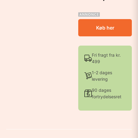
Køb her
Fri fragt fra kr.
499
1-2 dages
levering
90 dages
fortrydelsesret