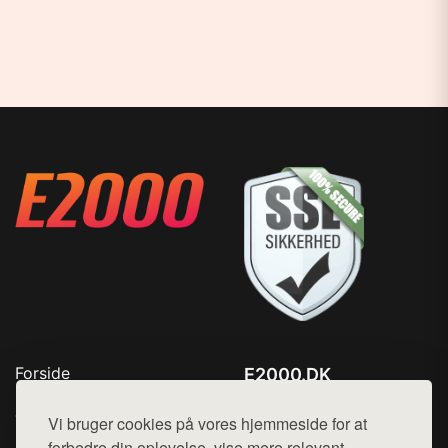
Forside
E2000.DK
Produkter
Tlf. 78768672
Top Rabatter
Vi bruger cookies på vores hjemmeside for at
Mail:
hej@want.dk
Kontakt
forbedre din oplevelse, vise mere relevant