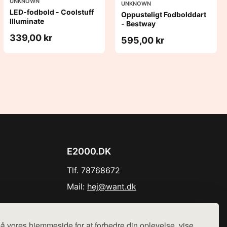
UNKNOWN
UNKNOWN
LED-fodbold - Coolstuff
Oppusteligt Fodbolddart
Illuminate
- Bestway
339,00 kr
595,00 kr
E2000.DK
Tlf. 78768672
Mail:
hej@want.dk
Cookie- og privatlivspolitik
å vores hjemmeside for at forbedre din oplevelse, vise