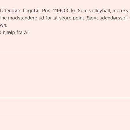
- Udendørs Legetøj. Pris: 1199.00 kr. Som volleyball, men kva
 dine modstandere ud for at score point. Sjovt udendørsspil t
own.
 hjælp fra AI.