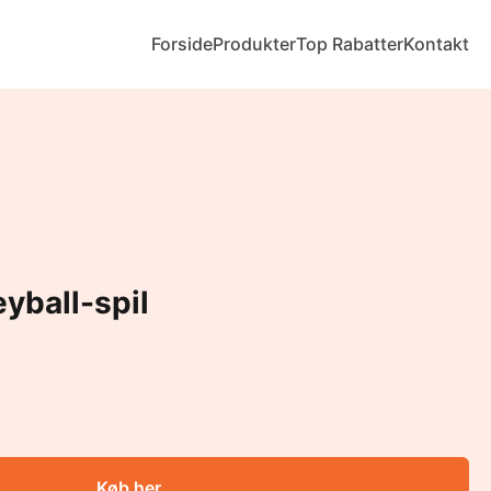
Forside
Produkter
Top Rabatter
Kontakt
yball-spil
Køb her