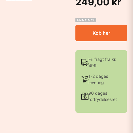
249,00 kr
Køb her
Fri fragt fra kr.
499
1-2 dages
levering
90 dages
fortrydelsesret