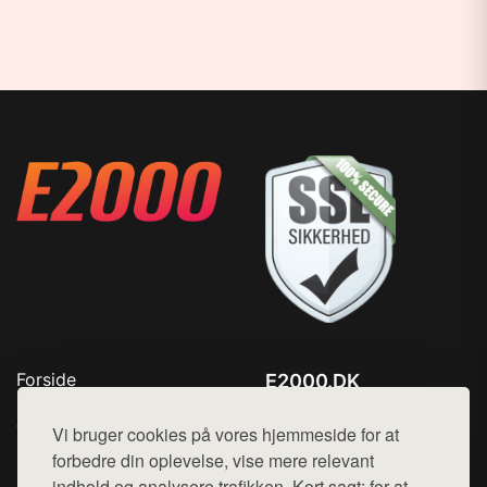
Forside
E2000.DK
Produkter
Tlf. 78768672
Top Rabatter
Vi bruger cookies på vores hjemmeside for at
Mail:
hej@want.dk
Kontakt
forbedre din oplevelse, vise mere relevant
indhold og analysere trafikken. Kort sagt: for at