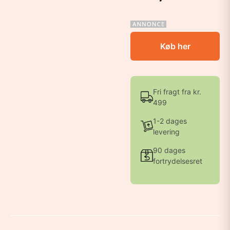
Køb her
Fri fragt fra kr.
499
1-2 dages
levering
90 dages
fortrydelsesret