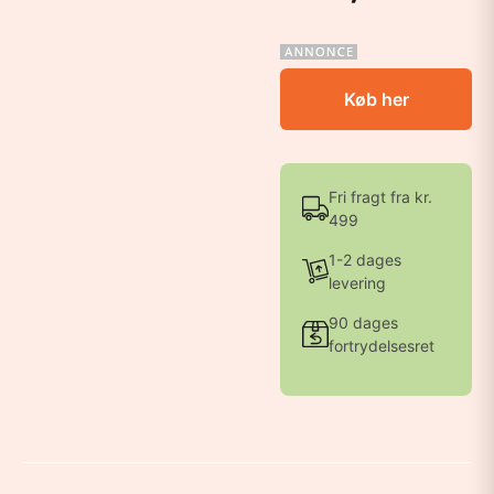
Køb her
Fri fragt fra kr.
499
1-2 dages
levering
90 dages
fortrydelsesret