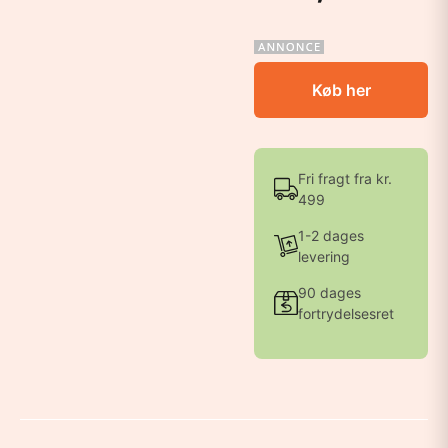
Køb her
Fri fragt fra kr.
499
1-2 dages
levering
90 dages
fortrydelsesret