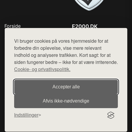
Forside
E2000.DK
Produkter
Tlf. 78768672
Top Rabatter
Vi bruger cookies på vores hjemmeside for at
Mail:
hej@want.dk
Kontakt
forbedre din oplevelse, vise mere relevant
indhold og analysere trafikken. Kort sagt: for at
Cookie- og privatlivspolitik
siden fungerer bedre – ikke for at være irriterende.
Cookie- og privatlivspolitik.
Denne side er en del af want.dk, der udgiver en række
Accepter alle
hjemmesider med præsentation af forskellige produkter fra
diverse webshops. Der sælges ikke varer fra denne side - vi
Afvis ikke‑nødvendige
henviser til de shops, som sælger varen. Vi har heller ikke
varerne på lager.
Indstillinger
© 2026 e2000.dk. Alle rettigheder forbeholdes.