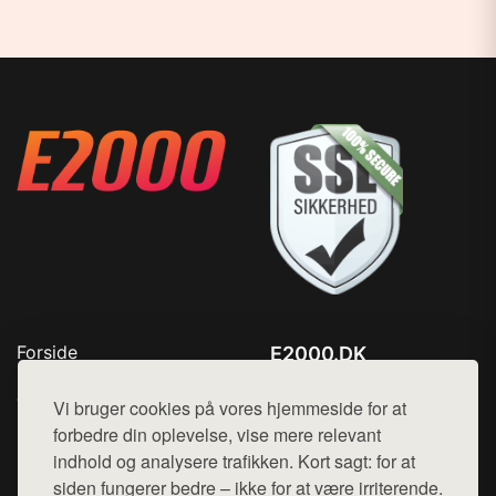
Forside
E2000.DK
Produkter
Tlf. 78768672
Top Rabatter
Vi bruger cookies på vores hjemmeside for at
Mail:
hej@want.dk
Kontakt
forbedre din oplevelse, vise mere relevant
indhold og analysere trafikken. Kort sagt: for at
Cookie- og privatlivspolitik
siden fungerer bedre – ikke for at være irriterende.