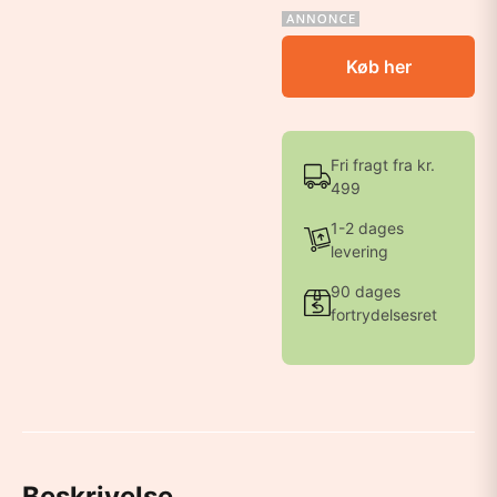
Køb her
Fri fragt fra kr.
499
1-2 dages
levering
90 dages
fortrydelsesret
Beskrivelse