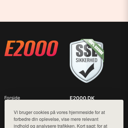
Forside
E2000.DK
Produkter
Tlf. 78768672
Top Rabatter
Vi bruger cookies på vores hjemmeside for at
Mail:
hej@want.dk
Kontakt
forbedre din oplevelse, vise mere relevant
indhold og analysere trafikken. Kort sagt: for at