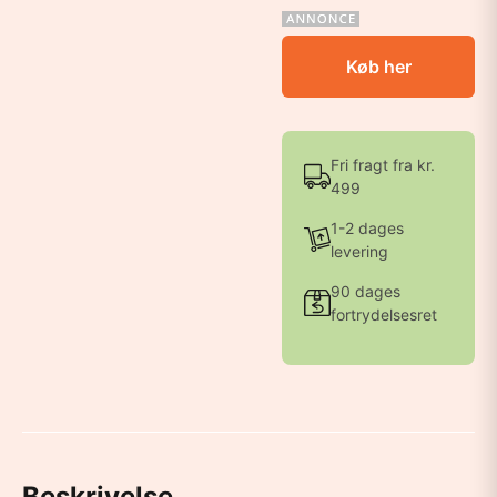
Køb her
Fri fragt fra kr.
499
1-2 dages
levering
90 dages
fortrydelsesret
Beskrivelse