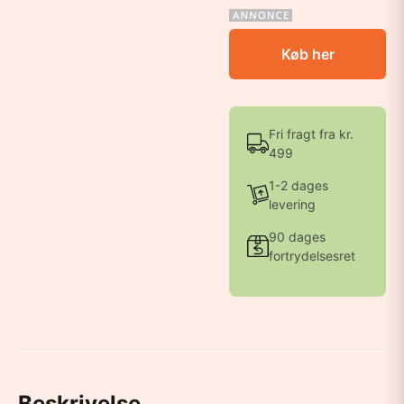
Køb her
Fri fragt fra kr.
499
1-2 dages
levering
90 dages
fortrydelsesret
Beskrivelse