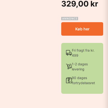
329,00 kr
Køb her
Fri fragt fra kr.
499
1-2 dages
levering
90 dages
fortrydelsesret