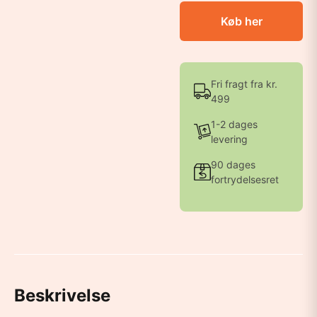
Køb her
Fri fragt fra kr.
499
1-2 dages
levering
90 dages
fortrydelsesret
Beskrivelse