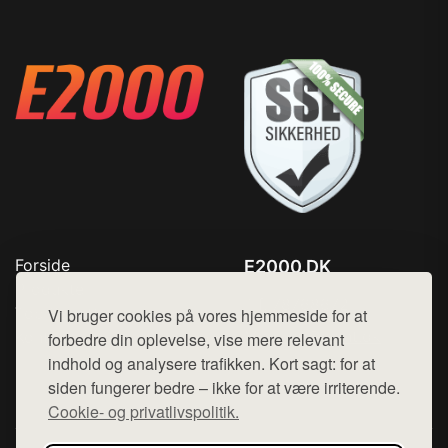
Forside
E2000.DK
Produkter
Tlf. 78768672
Top Rabatter
Vi bruger cookies på vores hjemmeside for at
Mail:
hej@want.dk
Kontakt
forbedre din oplevelse, vise mere relevant
indhold og analysere trafikken. Kort sagt: for at
Cookie- og privatlivspolitik
siden fungerer bedre – ikke for at være irriterende.
Cookie- og privatlivspolitik.