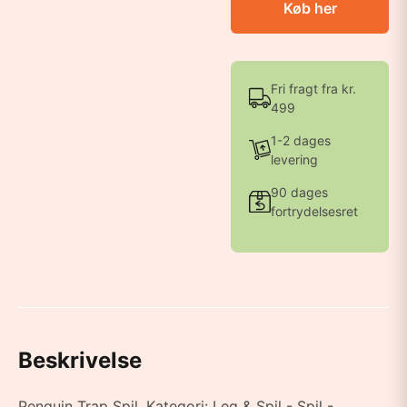
Køb her
Fri fragt fra kr.
499
1-2 dages
levering
90 dages
fortrydelsesret
Beskrivelse
Penguin Trap Spil. Kategori: Leg & Spil - Spil -