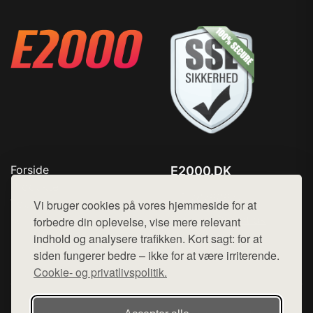
Forside
E2000.DK
Produkter
Tlf. 78768672
Top Rabatter
Vi bruger cookies på vores hjemmeside for at
Mail:
hej@want.dk
Kontakt
forbedre din oplevelse, vise mere relevant
indhold og analysere trafikken. Kort sagt: for at
Cookie- og privatlivspolitik
siden fungerer bedre – ikke for at være irriterende.
Cookie- og privatlivspolitik.
Denne side er en del af want.dk, der udgiver en række