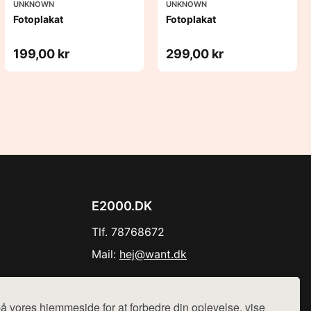
UNKNOWN
UNKNOWN
Fotoplakat
Fotoplakat
199,00 kr
299,00 kr
E2000.DK
Tlf. 78768672
Mail:
hej@want.dk
Cookie- og privatlivspolitik
å vores hjemmeside for at forbedre din oplevelse, vise