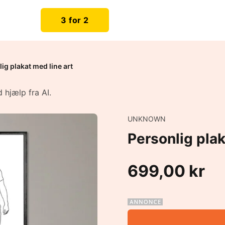
3 for 2
ig plakat med line art
 hjælp fra AI.
UNKNOWN
Personlig plak
699,00 kr