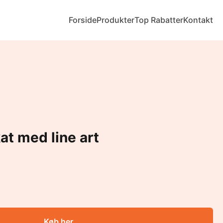
Forside
Produkter
Top Rabatter
Kontakt
at med line art
Køb her