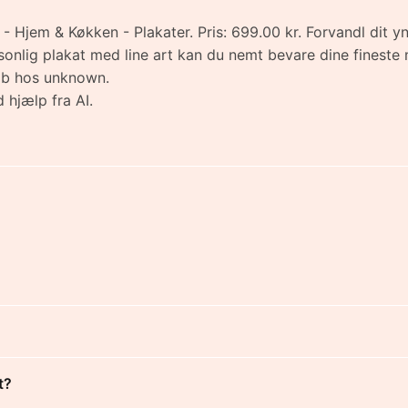
 - Hjem & Køkken - Plakater. Pris: 699.00 kr. Forvandl dit y
onlig plakat med line art kan du nemt bevare dine fineste
Køb hos unknown.
 hjælp fra AI.
t?