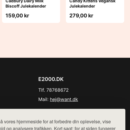
Cadbury Dairy Milk
Candy Kittens Vegansk
Biscoff Julekalender
Julekalender
159,00 kr
279,00 kr
E2000.DK
Tlf. 78768672
Mail:
hej@want.dk
Cookie- og privatlivspolitik
å vores hjemmeside for at forbedre din oplevelse, vise
ld og analysere trafikken. Kort sagt: for at siden fungerer