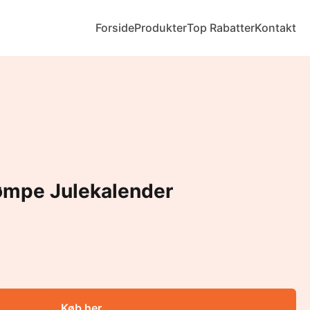
Forside
Produkter
Top Rabatter
Kontakt
ømpe Julekalender
Køb her