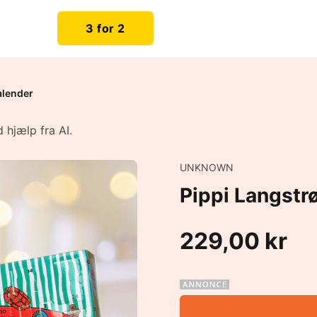
3 for 2
alender
 hjælp fra AI.
UNKNOWN
Pippi Langstr
229,00 kr