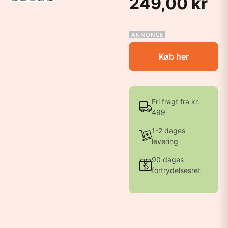
249,00 kr
Køb her
Fri fragt fra kr.
499
1-2 dages
levering
90 dages
fortrydelsesret