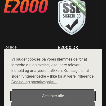
Forside
E2000.DK
Produkter
Tlf. 78768672
Top Rabatter
Vi bruger cookies på vores hjemmeside for at
Mail:
hej@want.dk
Kontakt
forbedre din oplevelse, vise mere relevant
indhold og analysere trafikken. Kort sagt: for at
Cookie- og privatlivspolitik
siden fungerer bedre – ikke for at være irriterende.
Cookie- og privatlivspolitik.
Denne side er en del af want.dk, der udgiver en række
Accepter alle
hjemmesider med præsentation af forskellige produkter fra
diverse webshops. Der sælges ikke varer fra denne side - vi