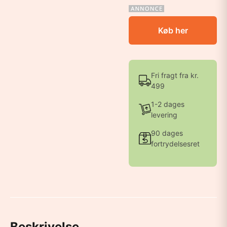
Køb her
Fri fragt fra kr.
499
1-2 dages
levering
90 dages
fortrydelsesret
Beskrivelse