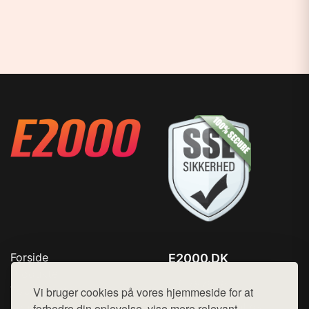
Forside
E2000.DK
Produkter
Tlf. 78768672
Top Rabatter
Vi bruger cookies på vores hjemmeside for at
Mail:
hej@want.dk
Kontakt
forbedre din oplevelse, vise mere relevant