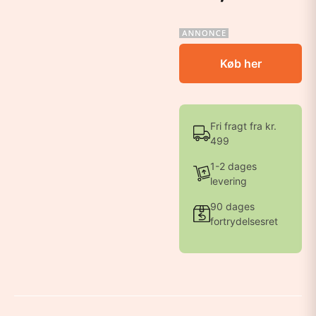
Køb her
Fri fragt fra kr.
499
1-2 dages
levering
90 dages
fortrydelsesret