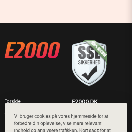
Forside
E2000.DK
Produkter
Tlf. 78768672
Top Rabatter
Vi bruger cookies på vores hjemmeside for at
Mail:
hej@want.dk
Kontakt
forbedre din oplevelse, vise mere relevant
indhold og analysere trafikken. Kort sagt: for at