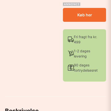
Køb her
Fri fragt fra kr.
499
1-2 dages
levering
90 dages
fortrydelsesret
Beskrivelse