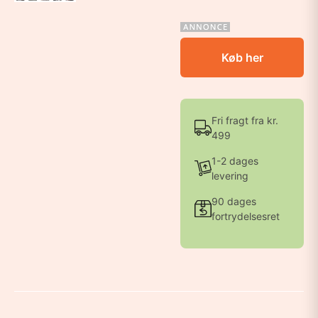
Køb her
Fri fragt fra kr.
499
1-2 dages
levering
90 dages
fortrydelsesret