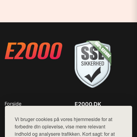
Forside
E2000.DK
Produkter
Tlf. 78768672
Top Rabatter
Vi bruger cookies på vores hjemmeside for at
Mail:
hej@want.dk
Kontakt
forbedre din oplevelse, vise mere relevant
indhold og analysere trafikken. Kort sagt: for at