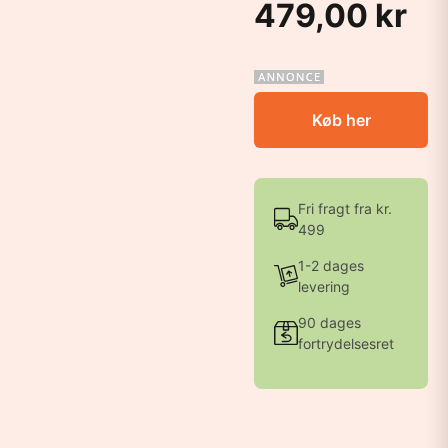
479,00 kr
Køb her
Fri fragt fra kr.
499
1-2 dages
levering
90 dages
fortrydelsesret