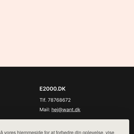
E2000.DK
Tlf. 78768672
Mail:
hej@want.dk
Cookie- og privatlivspolitik
å vores hjemmeside for at forbedre din oplevelse, vise