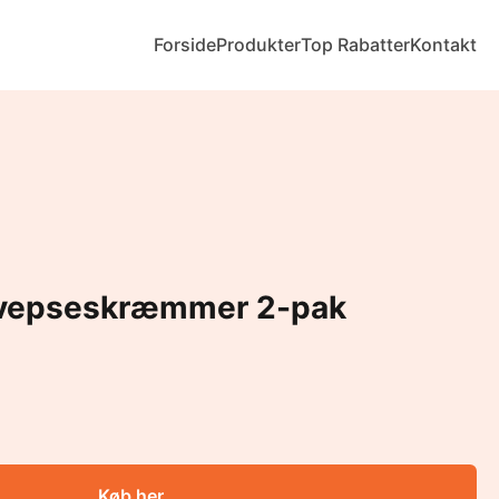
Forside
Produkter
Top Rabatter
Kontakt
Hvepseskræmmer 2-pak
Køb her