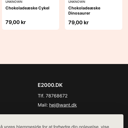
UNKNOWN
UNKNOWN
Chokoladeæske Cykel
Chokoladeæske
Dinosaurer
79,00 kr
79,00 kr
E2000.DK
Tlf. 78768672
Mail:
hej@want.dk
Cookie- og privatlivspolitik
å vores hjemmeside for at forbedre din oplevelse, vise