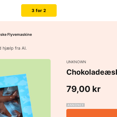
3 for 2
ske Flyvemaskine
 hjælp fra AI.
UNKNOWN
Chokoladeæsk
79,00 kr