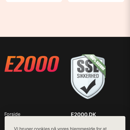
Forside
E2000.DK
Produkter
Tlf. 78768672
Top Rabatter
Vi bruger cookies på vores hjemmeside for at