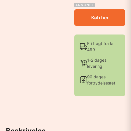
Køb her
Fri fragt fra kr.
499
1-2 dages
levering
90 dages
fortrydelsesret
Beskrivelse