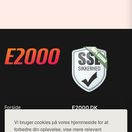
Forside
E2000.DK
Produkter
Tlf. 78768672
Top Rabatter
Vi bruger cookies på vores hjemmeside for at
Mail:
hej@want.dk
Kontakt
forbedre din oplevelse, vise mere relevant