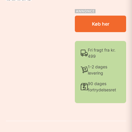
Køb her
Fri fragt fra kr.
499
1-2 dages
levering
90 dages
fortrydelsesret